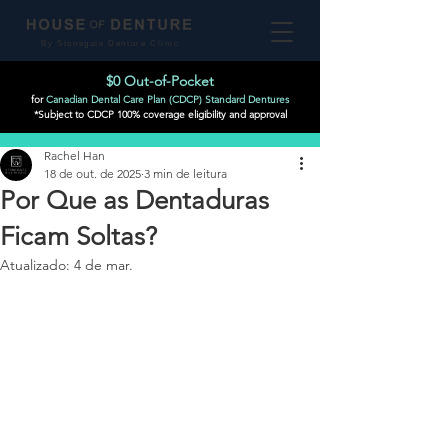
By Stonegate Denture Clinic
$0 Out-of-Pocket
for
Canadian Dental Care Plan (CDCP) Standard Dentures
*Subject to CDCP 100% coverage eligibility and approval
Post
Rachel Han
18 de out. de 2025
3 min de leitura
Por Que as Dentaduras
Ficam Soltas?
Atualizado:
4 de mar.