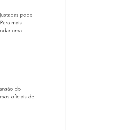
ajustadas pode 
Para mais 
endar uma 
pansão do 
sos oficiais do 