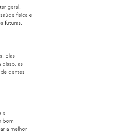
ar geral. 
aúde física e 
s futuras.
. Elas 
 disso, as 
 de dentes 
s e 
Um bom 
ar a melhor 