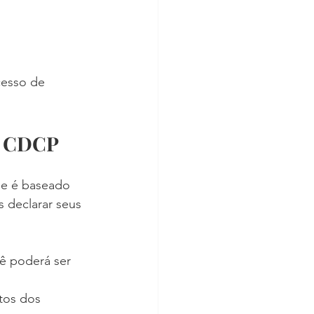
cesso de 
do CDCP
ele é baseado 
 declarar seus 
cê poderá ser 
tos dos 