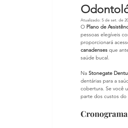
Odontoló
Atualizado:
5 de set. de 2
O 
Plano de Assistê
pessoas elegíveis co
proporcionará acess
canadenses
 que ant
saúde bucal.
Na 
Stonegate Dentur
dentárias para a saú
cobertura. Se você u
parte dos custos do
Cronograma d