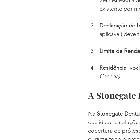
Sem Acesso a S
existente por m
Declaração de 
aplicável) deve
Limite de Renda
Residência
: Voc
Canadá)
A Stonegate 
Na 
Stonegate Dentur
qualidade e soluções
cobertura de prótese
durante todo o proc