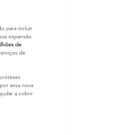
o para incluir 
Essa expansão 
ilhões de 
serviços de 
próteses 
 por essa nova 
judar a cobrir 