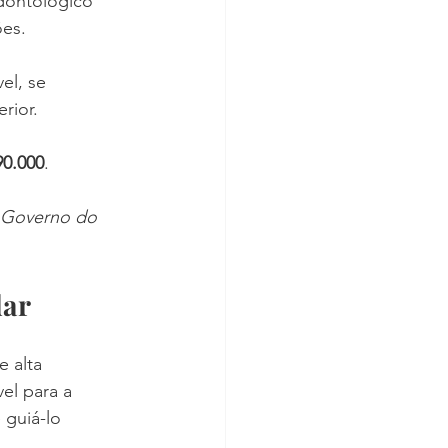
dontológico 
ões.
el, se 
rior.
90.000
.
 Governo do 
dar
 alta 
el para a 
guiá-lo 