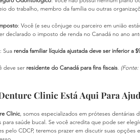
eguro Odontológico
: Você não possui nenhum plano o
eio do trabalho, membro da família ou outras organizaç
Imposto
: Você (e seu cônjuge ou parceiro em união estáv
 ter declarado o imposto de renda no Canadá no ano ante
: Sua 
renda familiar líquida ajustada deve ser inferior a $
ê deve ser 
residente do Canadá para fins fiscais
. 
(Fonte:
Denture Clinic Está Aqui Para Aju
e Clinic
, somos especializados em próteses dentárias de
 para saúde bucal. Se você acredita que pode ser elegív
s pelo CDCP, teremos prazer em discutir suas opções e 
esso.