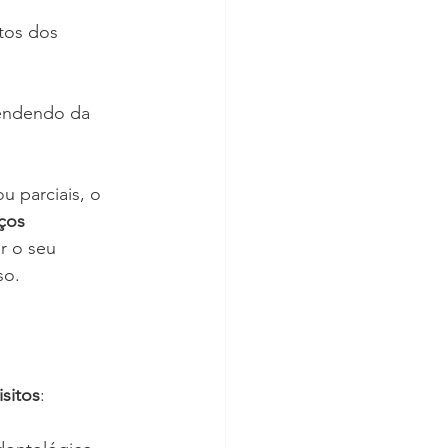
tos dos 
endendo da 
u parciais, o 
ços 
r o seu 
so.
sitos
: