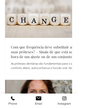
Com que frequência deve substituir as
suas próteses? – Sinais de que está na
hora de um ajuste ou de um conjunto
novo
As próteses dentárias são fundamentais para o seu
conforto diário, autoconfiança e função oral. No
entanto, como qualquer dispositivo utilizado todos
os dias, sofrem desgaste com o passar do tempo. Na
Stonegate Denture Clinic , os nossos especialistas
recebem frequentemente pacientes que não têm a
certeza sobre a durabilidade das próteses — ou
como identificar o momento de uma reparação,
ajuste, reenchimento ( reline ) ou substituição total.
Quer use próteses há anos ou tenha
Phone
Email
Instagram