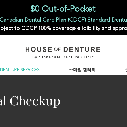
$0 Out-of-Pocket
Canadian Dental Care Plan (CDCP) Standard Dentu
bject to CDCP 100% coverage eligibility and appro
By Stonegate Denture Clinic
DENTURE SERVICES
스마일 갤러리
al Checkup