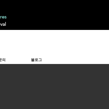
res
val
문의
블로그