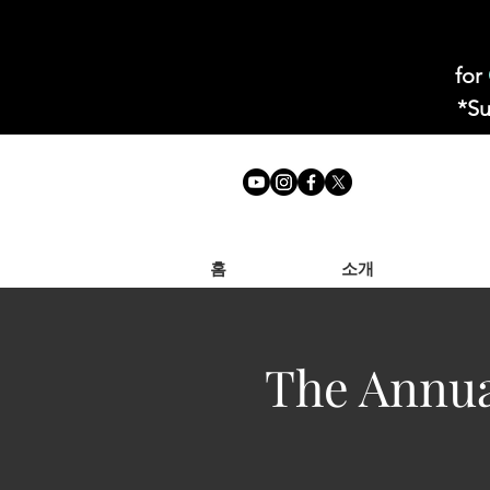
for
*Su
홈
소개
The Annu