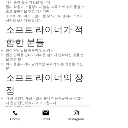
에서 충격 흡수 역할을 합니다.
틀니 착용 시 **통증이나 눌림 자국(치료 부위 통증)**
으로 불편함을 겪고 계시다면,
소프트 라이너가 도움이 될 수 있으니 덴쳐리스트와
상담해 보시기 바랍니다.
소프트 라이너가 적
합한 분들
만성적인 잇몸 통증이 있는 경우
씹는 압력을 견디기 어려운 심하게 납작해진 잇몸 선
을 가진 분
뼈가 돌출되거나 날카로운 부위가 있는 잇몸을 가진
분
소프트 라이너의 장
점
더 큰 편안함 제공 – 많은 틀니 착용자들이 음식 씹기
가 한결 편안해졌다고 보고합니다.
통증 부위가 줄어듦
40년 이상 검증된 기술로, 지속적으로 소재와 제작 기
술이 향상되어 왔습니다.
Phone
Email
Instagram
소프트 라이너가 어떻게 도움이 되는지 의치사에게
문의해 보세요.