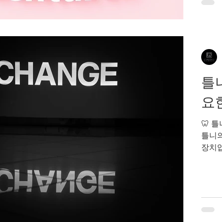
가구의
격 조
지원 
�
틀니
요
🦷 
틀니의
장치입
우리의
지나면
Sto
“틀니
한가요
풀어드