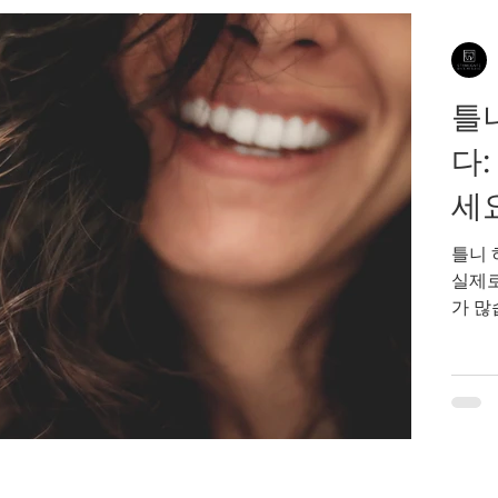
선택하
잇몸이
틀
다
세
틀니 
실제로
가 많습
전체 
서는 
큰 도
요? 
게 두
분 틀
게 되