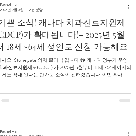
Rachel Han
외상, 선천적인 치아 결손, 혹은 심한 충치 등 다양한 이유로 틀
2025년 9월 5일
2분 분량
필요할 수 있습니다. 요즘 틀니는 자연스럽고 편안해요 과거에
 기쁜 소식! 캐나다 치과진료지원제
니가 투박하고 인공적으로
CDCP)가 확대됩니다!– 2025년 5월
터 18세~64세 성인도 신청 가능해요
세요, Stonegate 의치 클리닉 입니다 😊 캐나다 정부가 운영
치과진료지원제도(CDCP) 가 2025년 5월부터 18세~64세까지의
게도 확대 된다는 반가운 소식이 전해졌습니다!이번 확대로
 약 900만 명 이상의 캐나다인이 경제적 부담 없이 필수적인 치
료를 받을 수 있는 길이 열리게 되었어요. 틀니를 사용 중이시
앞으로 틀니가 필요하신 분들께도 아주 좋은 기회가 될 수 있습
저희 Stonegate 의치 클리닉 은 이 제도를 보다 쉽게 활용하실
도록 돕고 있습니다. 🗓️ 나이에 따른 신청 일정 안내 CDCP는 아
일정에 따라 단계적으로 신청이 시작됩니다: 2025년 5월 1일:
4세 2025년 5월 15일: 만 18세 ~ 34세 2025년 5월 29일: 만
Rachel Han
 ~ 54세 신청이 한꺼번에 몰리지 않도록 나이에 따라 순차적으