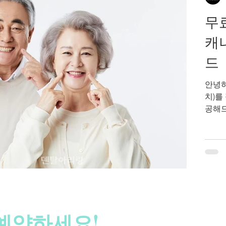
로 진
무료
캐
드
안녕하세요, S
치)를
공해드
시행된 캐
하시는
한 비
인지,
✅ C
치과 진료
한 프
한 기
 예약하세요!
을 받