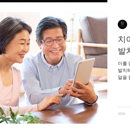
는 보통 약 5~7년 정
태와 
수명을
의 변
치
발치
이를 
발치해야
말을 
반 틀
자신 
💡 
발치한
히 회
니는 
다. 