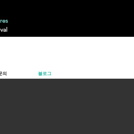
res
val
문의
블로그