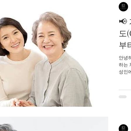
포츠 
니가 

는 틀
도(
부
안녕하
하는 
성인에
인해,
과 치
거나 
니다.
수 있
래의 
만 55세 ~ 6
35세