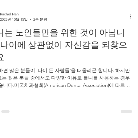
는 데에는 여러 가지 이유가 있습니다. ✅ 무치 기간이 없음 –
 회복되는 동안 치아 없이 지내지 않아도 됩니다. ✅ 외모와 자
Rachel Han
신감 유지 – 미소를 유지함으로써
2025년 10월 15일
2분 분량
니는 노인들만을 위한 것이 아닙니
: 나이에 상관없이 자신감을 되찾으
요
하면 많은 분들이 '나이 든 사람들'을 떠올리곤 합니다. 하지만
는 젊은 분들 중에서도 다양한 이유로 틀니를 사용하는 경우
니다.미국치과협회(American Dental Association)에 따르면,
틀니 사용자 중 약 10%는 30세 이하 라고 해요. 이번 블로그에
틀니에 대한 오해를 바로잡고, 모든 연령대에서 틀니가 어떻게
움이 될 수 있는지 쉽게 설명해드리겠습니다. 틀니란 무엇인가
틀니는 빠진 치아를 대신하는 탈부착 가능한 보철물 입니다.크
 가지 종류가 있어요: 전체 틀니 : 모든 치아가 없을 때 사용 부
니 : 일부 치아만 빠졌을 때 사용 보통 나이가 들면서 치아를 잃
어 틀니를 사용하는 경우가 많지만, 젊은 분들 도 교통사고, 스