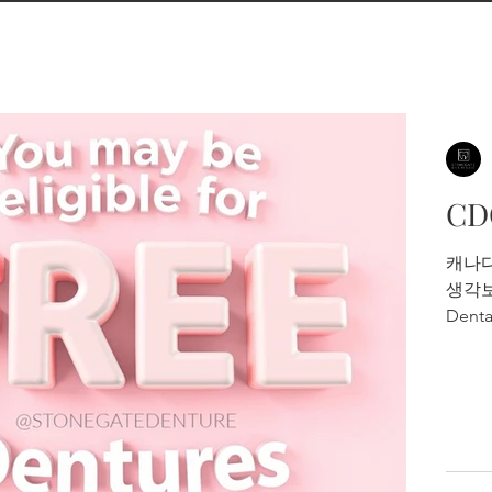
CD
캐나다
생각보
Dent
니다.
의치 
립니다
과 진
한 연
함한 