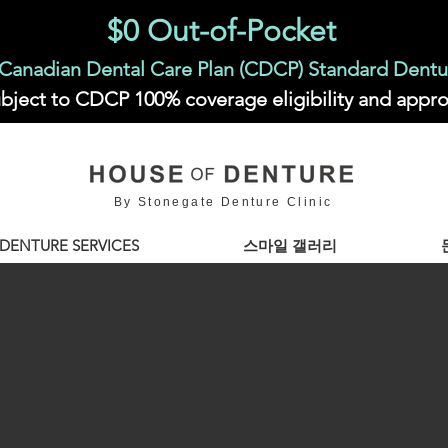
$0 Out-of-Pocket
Canadian Dental Care Plan (CDCP) Standard Dentu
bject to CDCP 100% coverage eligibility and appro
By Stonegate Denture Clinic
DENTURE SERVICES
스마일 갤러리